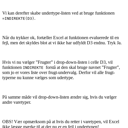
Vi kan derefter skabe undertype-listen ved at bruge funktionen
.
=INDIREKTE(D3)
Når du trykker ok, fortæller Excel at funktionen evaluerede til en
fejl, men det skyldes blot at vi ikke har udfyldt D3 endnu. Tryk Ja.
Hvis vi nu vælger ”Frugter” i drop-down-listen i celle D3, vil
funktionen
forstå at den skal bruge navnet ”Frugter”,
INDIREKTE
som jo er vores liste over frugt-undervalg. Derfor vil alle frugt-
typerne nu kunne vælges som udertype.
På samme måde vil drop-down-listen ændre sig, hvis du vælger
andre varetyper.
OBS! Vær opmærksom på at hvis du retter i varetypen, vil Excel
ikke lægge mærke til at der nu er en fejl i undertypen!