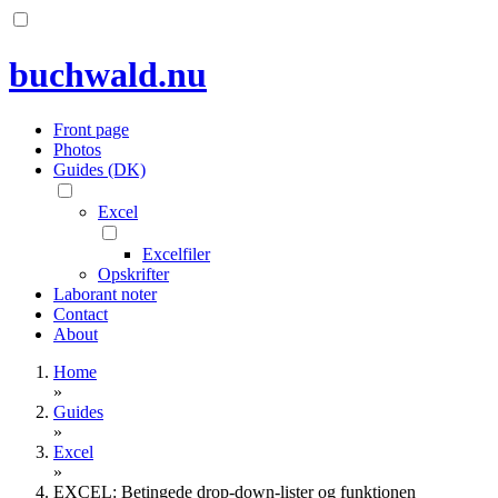
Skip
to
content
buchwald.nu
Front page
Photos
Guides (DK)
Excel
Excelfiler
Opskrifter
Laborant noter
Contact
About
Home
»
Guides
»
Excel
»
EXCEL: Betingede drop-down-lister og funktionen