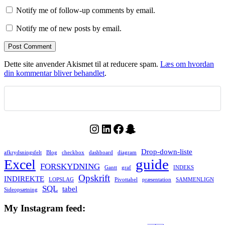
Notify me of follow-up comments by email.
Notify me of new posts by email.
Dette site anvender Akismet til at reducere spam.
Læs om hvordan
din kommentar bliver behandlet
.
Instagram
LinkedIn
Facebook
Snapchat
Drop-down-liste
afkrydsningsfelt
Blog
checkbox
dashboard
diagram
guide
Excel
FORSKYDNING
Gantt
graf
INDEKS
Opskrift
INDIREKTE
LOPSLAG
Pivottabel
præsentation
SAMMENLIGN
SQL
tabel
Sideopsætning
My Instagram feed: