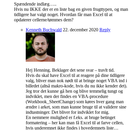
Spændende indlæg…..
Hvis nu IKKE der er en liste bag en given frugttypen, og man
tidligere har valgt noget. Hvordan får man Excel til at
opdaterer cellerne/tømmes dem?
Kenneth Buchwald
22. december 2020
Reply
Hej Henning. Beklager det sene svar – travlt tid.
Hvis du skal have Excel til at reagere på dine tidligere
valg, bliver man nok nødt til at bringe noget VBA ind i
billedet (altså makro-kode, hvis du nu ikke kender det).
Jeg tror det kunne gå hen og blive temmelig tungt og
indviklet, men der findes en VBA-procedure
(Workbook_SheetChange) som køres hver gang man
ændre i arket, som man kunne bruge til at validere sine
indtastninger. Det bliver for indviklet for mig.
En nemmere mulighed er f.eks. at bruge betinget
formatering – her kan man få Excel til at farve cellen,
hvis underemnet ikke findes i hovedemnets liste…