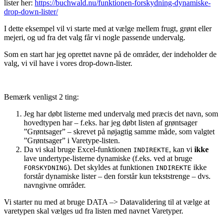
lister her:
https://buchwald.nu/funktionen-forskydning-dynamiske-
drop-down-lister/
I dette eksempel vil vi starte med at vælge mellem frugt, grønt eller
mejeri, og ud fra det valg får vi nogle passende undervalg.
Som en start har jeg oprettet navne på de områder, der indeholder de
valg, vi vil have i vores drop-down-lister.
Bemærk venligst 2 ting:
Jeg har døbt listerne med undervalg med præcis det navn, som
hovedtypen har – f.eks. har jeg døbt listen af grøntsager
”Grøntsager” – skrevet på nøjagtig samme måde, som valgtet
”Grøntsager” i Varetype-listen.
Da vi skal bruge Excel-funktionen
, kan vi
ikke
INDIREKTE
lave undertype-listerne dynamiske (f.eks. ved at bruge
). Det skyldes at funktionen
ikke
FORSKYDNING
INDIREKTE
forstår dynamiske lister – den forstår kun tekststrenge – dvs.
navngivne områder.
Vi starter nu med at bruge DATA –> Datavalidering til at vælge at
varetypen skal vælges ud fra listen med navnet Varetyper.