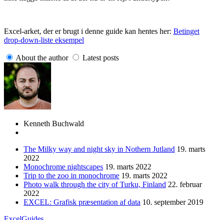
Excel-arket, der er brugt i denne guide kan hentes her:
Betinget
drop-down-liste eksempel
About the author
Latest posts
Kenneth Buchwald
The Milky way and night sky in Nothern Jutland
19. marts
2022
Monochrome nightscapes
19. marts 2022
Trip to the zoo in monochrome
19. marts 2022
Photo walk through the city of Turku, Finland
22. februar
2022
EXCEL: Grafisk præsentation af data
10. september 2019
Excel
Guides