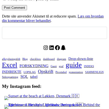
Dette site anvender Akismet til at reducere spam.
Læs om hvordan
din kommentar bliver behandlet
.
Instagram
LinkedIn
Facebook
Snapchat
Drop-down-liste
afkrydsningsfelt
Blog
checkbox
dashboard
diagram
guide
Excel
FORSKYDNING
Gantt
graf
INDEKS
Opskrift
INDIREKTE
LOPSLAG
Pivottabel
præsentation
SAMMENLIGN
SQL
tabel
Sideopsætning
My Instagram feed: