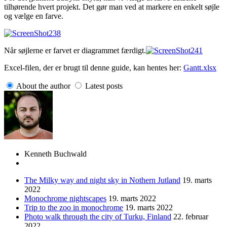
tilhørende hvert projekt. Det gør man ved at markere en enkelt søjle
og vælge en farve.
Når søjlerne er farvet er diagrammet færdigt.
Excel-filen, der er brugt til denne guide, kan hentes her:
Gantt.xlsx
About the author
Latest posts
Kenneth Buchwald
The Milky way and night sky in Nothern Jutland
19. marts
2022
Monochrome nightscapes
19. marts 2022
Trip to the zoo in monochrome
19. marts 2022
Photo walk through the city of Turku, Finland
22. februar
2022