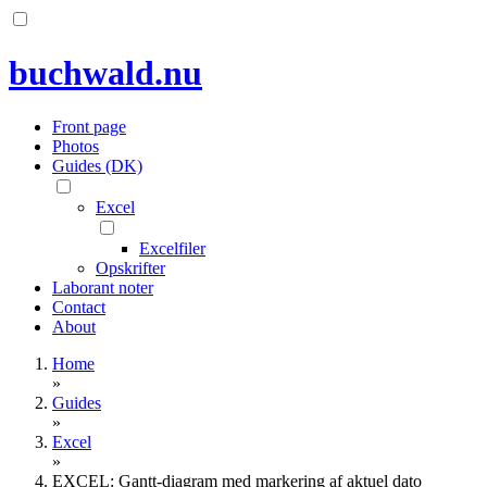
Skip
to
content
buchwald.nu
Front page
Photos
Guides (DK)
Excel
Excelfiler
Opskrifter
Laborant noter
Contact
About
Home
»
Guides
»
Excel
»
EXCEL: Gantt-diagram med markering af aktuel dato