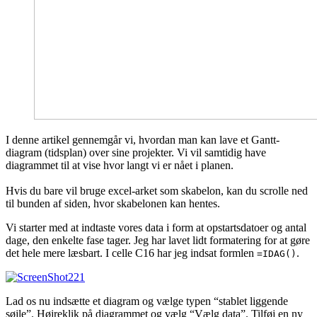
I denne artikel gennemgår vi, hvordan man kan lave et Gantt-
diagram (tidsplan) over sine projekter. Vi vil samtidig have
diagrammet til at vise hvor langt vi er nået i planen.
Hvis du bare vil bruge excel-arket som skabelon, kan du scrolle ned
til bunden af siden, hvor skabelonen kan hentes.
Vi starter med at indtaste vores data i form at opstartsdatoer og antal
dage, den enkelte fase tager. Jeg har lavet lidt formatering for at gøre
det hele mere læsbart. I celle C16 har jeg indsat formlen
.
=IDAG()
Lad os nu indsætte et diagram og vælge typen “stablet liggende
søjle”. Højreklik på diagrammet og vælg “Vælg data”. Tilføj en ny