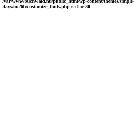
/var/www/buchwald.nu/public_html/wp-content/themes/simple-
days/inc/lib/customize_fonts.php
on line
80