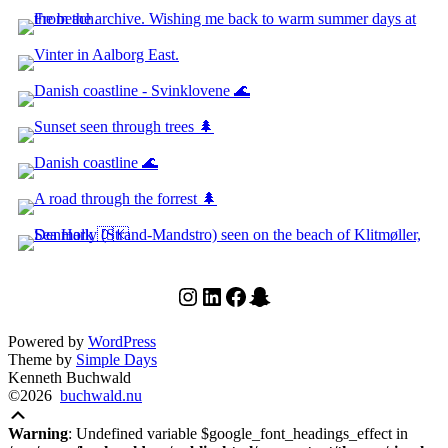
Instagram
LinkedIn
Facebook
Snapchat
Powered by
WordPress
Theme by
Simple Days
Kenneth Buchwald
©2026
buchwald.nu
Scroll
Up
Warning
: Undefined variable $google_font_headings_effect in